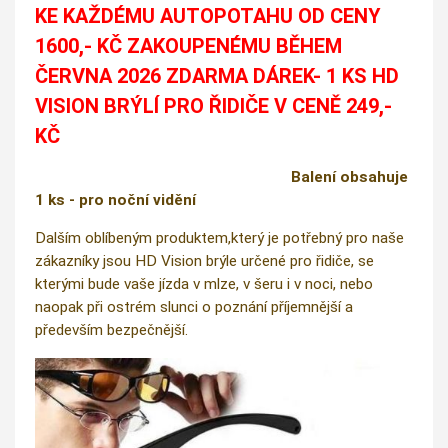
KE KAŽDÉMU AUTOPOTAHU OD CENY
1600,- KČ ZAKOUPENÉMU BĚHEM
ČERVNA 2026 ZDARMA DÁREK- 1 KS HD
VISION BRÝLÍ PRO ŘIDIČE V CENĚ 249,-
KČ
Balení obsahuje
1 ks - pro noční vidění
Dalším oblíbeným produktem,který je potřebný pro naše
zákazníky jsou HD Vision brýle určené pro řidiče, se
kterými bude vaše jízda v mlze, v šeru i v noci, nebo
naopak při ostrém slunci o poznání příjemnější a
především bezpečnější.