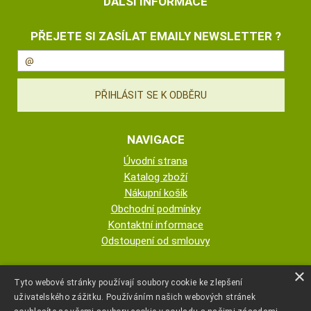
DALŠÍ INFORMACE
PŘEJETE SI ZASÍLAT EMAILY NEWSLETTER ?
NAVIGACE
Úvodní strana
Katalog zboží
Nákupní košík
Obchodní podmínky
Kontaktní informace
Odstoupení od smlouvy
ESHOP PROVOZUJE
×
Tyto webové stránky používají soubory cookie ke zlepšení
uživatelského zážitku. Používáním našich webových stránek
AUTOPOTAHY NOVOTNÝ - KRISTA