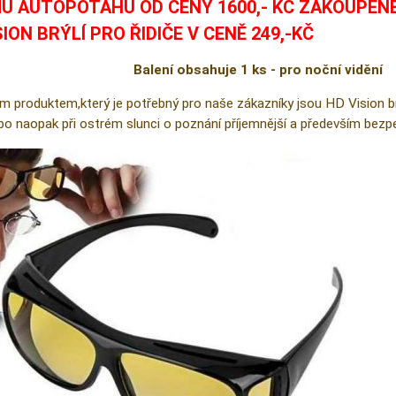
U AUTOPOTAHU OD CENY 1600,- KČ ZAKOUPEN
SION BRÝLÍ PRO ŘIDIČE V CENĚ 249,-KČ
Balení obsahuje 1 ks - pro noční vidění
m produktem,který je potřebný pro naše zákazníky jsou HD Vision brýl
ebo naopak při ostrém slunci o poznání příjemnější a především bezpe