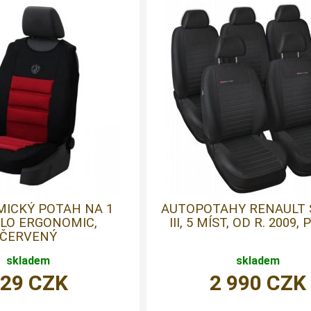
ICKÝ POTAH NA 1
AUTOPOTAHY RENAULT 
LO ERGONOMIC,
III, 5 MÍST, OD R. 2009,
ČERVENÝ
skladem
skladem
829
CZK
2 990
CZK