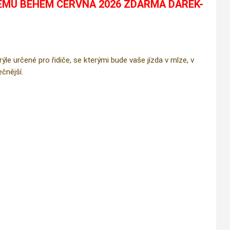
ÉMU BĚHEM ČERVNA 2026 ZDARMA DÁREK-
e určené pro řidiče, se kterými bude vaše jízda v mlze, v
čnější.