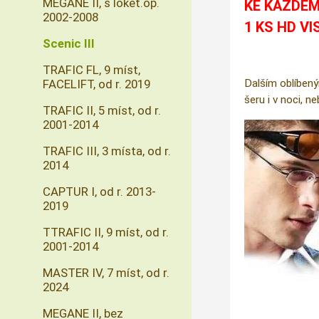
MEGANE II, s loket.op.
KE KAŽDÉM
2002-2008
1 KS HD VI
Scenic III
TRAFIC FL, 9 míst,
FACELIFT, od r. 2019
Dalším oblíbený
šeru i v noci, n
TRAFIC II, 5 míst, od r.
2001-2014
TRAFIC III, 3 místa, od r.
2014
CAPTUR I, od r. 2013-
2019
TTRAFIC II, 9 míst, od r.
2001-2014
MASTER IV, 7 míst, od r.
2024
MEGANE II, bez