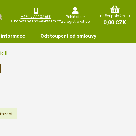
Počet položek: 0
+420 777 107 600
Přihlásit se
autopotahyjano@seznam.cz
Zaregistrovat se
0,00 CZK
 informace
Odstoupení od smlouvy
c III
I