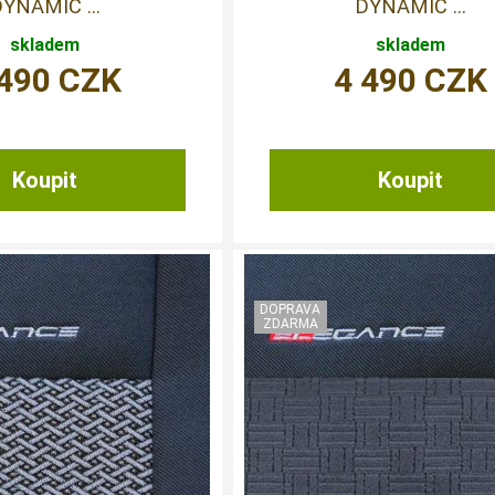
YNAMIC ...
DYNAMIC ...
skladem
skladem
 490
CZK
4 490
CZK