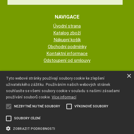
NAVIGACE
Úvodní strana
Katalog zboží
Nákupní košík
Obchodní podmínky
Kontaktní informace
Odstoupení od smlouvy
ESHOP PROVOZUJE
×
Tyto webové stránky používají soubory cookie ke zlepšení
uživatelského zážitku. Používáním našich webových stránek
AUTOPOTAHY NOVOTNÝ - KRISTA
souhlasíte se všemi soubory cookie v souladu s našimi zásadami
NOVOTNÁ
používání souborů cookie.
Více informací
NEZBYTNĚ NUTNÉ SOUBORY
VÝKONOVÉ SOUBORY
+420 777 107 600
SOUBORY CÍLENÍ
autopotahyjano@seznam.cz
ZOBRAZIT PODROBNOSTI