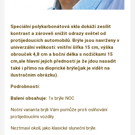
Speciální polykarbonátová skla dokáží zesílit
kontrast a zároveň snížit odrazy světel od
protijedoucích automobilů. Brýle jsou navrženy v
univerzální velikosti: vnitřní šířka 15 cm, výška
obrouček 4,8 cm a boční délka s nožičkami 15
cm,ale hlavní jejich předností je že jdou nasadit
také i přímo na dioprické brýle(jak je vidět na
ilustračním obrázku).
Podrobnosti:
Balení obsahuje:
1x brýle NOC
Noční varianta brýli Vám pomůže proti oslňování
protijedoucími vozdily.
Neztmaví okolí, jako klasické sluneční brýle.