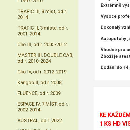
r.1997-2010
Extrémně vyso
TRAFIC III, 8 míst, od r.
Vysoce profe
2014
Dokonalý vzhl
TRAFIC II, 3 místa, od r.
2001-2014
Autopotahy js
Clio III, od r. 2005-2012
Vhodné pro au
MASTER III, DOUBLE CAB,
Zboží je ate
od r. 2010-2024
Dodání do 14
Clio IV, od r. 2012-2019
Kangoo II, od r. 2008
FLUENCE, od r. 2009
ESPACE IV, 7 MÍST, od r.
2002-2014
KE KAŽDÉM
AUSTRAL, od r. 2022
1 KS HD VI