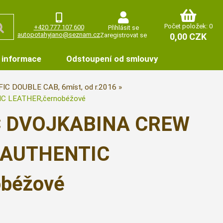
Počet položek: 0
+420 777 107 600
Přihlásit se
autopotahyjano@seznam.cz
Zaregistrovat se
0,00 CZK
 informace
Odstoupení od smlouvy
IC DOUBLE CAB, 6míst, od r.2016
C LEATHER,černobéžové
IC DVOJKABINA CREW
6,AUTHENTIC
béžové