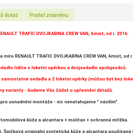
š dotaz
Poslat známénu
ENAULT TRAFIC DVOJKABINA CREW VAN, 6míst, od r. 2016.
a míru RENAULT TRAFIC DVOJKABINA CREW VAN, 6míst, od r.
sedadlo řidiče s loketní opěrkou a dvojsedadlo spolujezdců.
3 samostatné sedadla a 2 loketní opěrky (můžou být bez loke
y varianty - budeme Vás žádat o upřesnění detailů.
 pro usnadnění montáže - nic nenatahujeme " násilím".
tomobilová kůže a alcantara + molitan + ochranná mřížka.
tí. Špičková originální syntetická kůže a alcantara používan