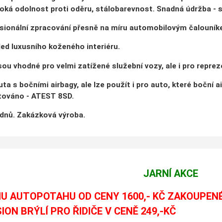
ká odolnost proti oděru, stálobarevnost. Snadná údržba - s
sionální zpracování přesně na míru automobilovým čalouník
ed luxusního koženého interiéru.
ou vhodné pro velmi zatížené služební vozy, ale i pro repreze
ta s bočními airbagy, ale lze použít i pro auto, které boční a
stováno - ATEST 8SD.
 dnů. Zakázková výroba.
JARNÍ AKCE
U AUTOPOTAHU OD CENY 1600,- KČ ZAKOUPEN
SION BRÝLÍ PRO ŘIDIČE V CENĚ 249,-KČ