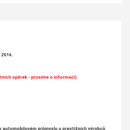
 2016.
tních opěrek - prosíme o informaci).
á v automobilovém průmyslu u prestižních výrobců.