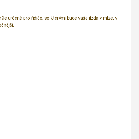
e určené pro řidiče, se kterými bude vaše jízda v mlze, v
čnější.