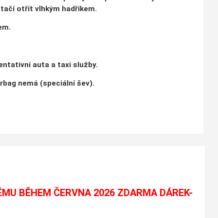
tačí otřít vlhkým hadříkem.
em.
ntativní auta a taxi služby.
irbag nemá (speciální šev).
ÉMU BĚHEM ČERVNA 2026 ZDARMA DÁREK-