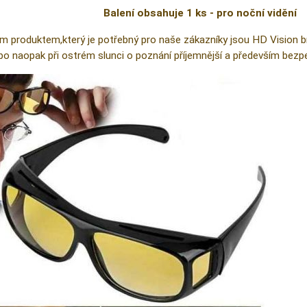
Balení obsahuje 1 ks - pro noční vidění
m produktem,který je potřebný pro naše zákazníky jsou HD Vision brýl
ebo naopak při ostrém slunci o poznání příjemnější a především bezpe