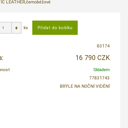
IC LEATHER,černobéžové
ks
83174
:
16 790 CZK
nost:
Skladem
77831743
BRÝLE NA NOČNÍ VIDĚNÍ