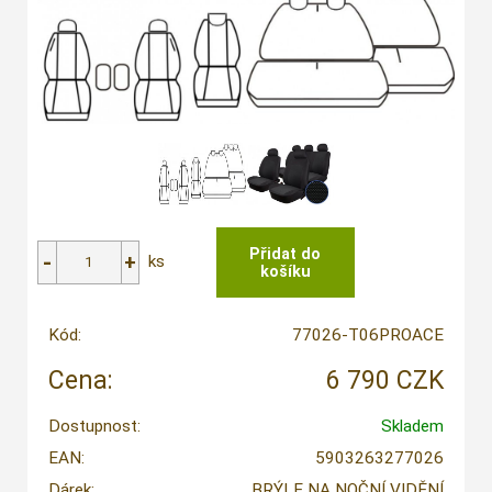
ks
Kód:
77026-T06PROACE
Cena:
6 790 CZK
Dostupnost:
Skladem
EAN:
5903263277026
Dárek:
BRÝLE NA NOČNÍ VIDĚNÍ