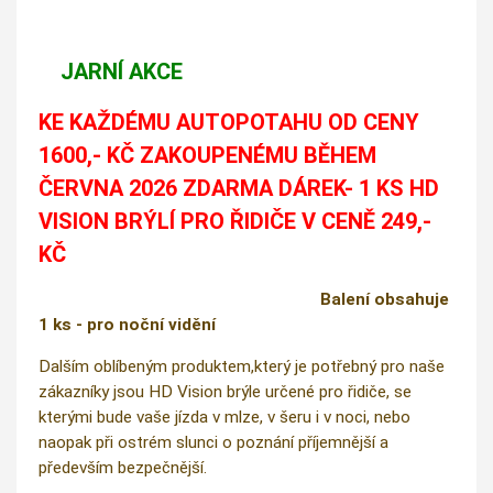
JARNÍ AKCE
KE KAŽDÉMU AUTOPOTAHU OD CENY
1600,- KČ ZAKOUPENÉMU BĚHEM
ČERVNA 2026 ZDARMA DÁREK- 1 KS HD
VISION BRÝLÍ PRO ŘIDIČE V CENĚ 249,-
KČ
Balení obsahuje
1 ks - pro noční vidění
Dalším oblíbeným produktem,který je potřebný pro naše
zákazníky jsou HD Vision brýle určené pro řidiče, se
kterými bude vaše jízda v mlze, v šeru i v noci, nebo
naopak při ostrém slunci o poznání příjemnější a
především bezpečnější.