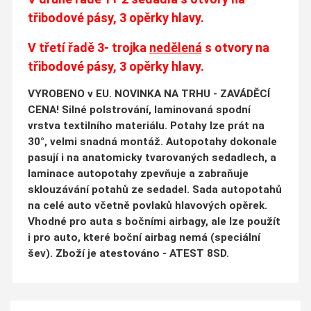
třibodové pásy, 3 opěrky hlavy.
V třetí řadě 3- trojka
nedělená
s otvory na
třibodové pásy, 3 opěrky hlavy.
VYROBENO v EU. NOVINKA NA TRHU - ZAVÁDĚCÍ
CENA! Silné polstrování, laminovaná spodní
vrstva textilního materiálu. Potahy lze prát na
30°, velmi snadná montáž. Autopotahy dokonale
pasují i na anatomicky tvarovaných sedadlech, a
laminace autopotahy zpevňuje a zabraňuje
sklouzávání potahů ze sedadel. Sada autopotahů
na celé auto včetně povlaků hlavových opěrek.
Vhodné pro auta s bočními airbagy, ale lze použít
i pro auto, které boční airbag nemá (speciální
šev). Zboží je atestováno - ATEST 8SD.