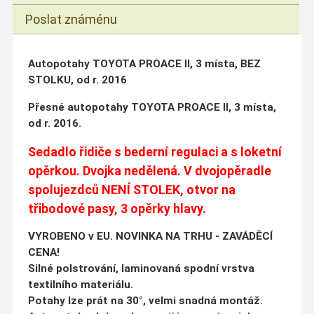
Poslat známénu
Autopotahy TOYOTA PROACE II, 3 místa, BEZ
STOLKU, od r. 2016
Přesné autopotahy TOYOTA PROACE II, 3 místa,
od r. 2016.
Sedadlo řidiče s bederní regulaci a s loketní
opěrkou. Dvojka nedělená. V dvojopěradle
spolujezdců NENÍ STOLEK, otvor na
třibodové pasy, 3 opěrky hlavy.
VYROBENO v EU. NOVINKA NA TRHU - ZAVÁDĚCÍ
CENA!
Silné polstrování, laminovaná spodní vrstva
textilního materiálu.
Potahy lze prát na 30°, velmi snadná montáž.