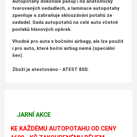
Autopotahy dokonale pasují i na anatomicky
tvarovaných sedadlech, a laminace autopotahy
zpevňuje a zabraňuje sklouzávání potahů ze
sedadel. Sada autopotahů na celé auto včetně
povlaků hlavových opěrek.
Vhodné pro auta s bočními airbagy, ale lze použít
i pro auto, které boční airbag nemá (speciální
šev).
Zboží je atestováno - ATEST 8SD.
JARNÍ AKCE
KE KAŽDÉMU AUTOPOTAHU OD CENY