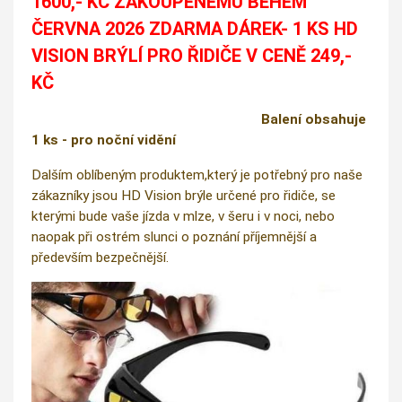
1600,- KČ ZAKOUPENÉMU BĚHEM
ČERVNA 2026 ZDARMA DÁREK- 1 KS HD
VISION BRÝLÍ PRO ŘIDIČE V CENĚ 249,-
KČ
Balení obsahuje
1 ks - pro noční vidění
Dalším oblíbeným produktem,který je potřebný pro naše
zákazníky jsou HD Vision brýle určené pro řidiče, se
kterými bude vaše jízda v mlze, v šeru i v noci, nebo
naopak při ostrém slunci o poznání příjemnější a
především bezpečnější.