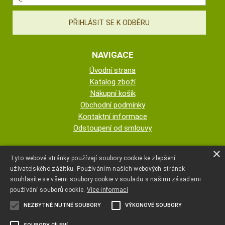
NAVIGACE
Úvodní strana
Katalog zboží
Nákupní košík
Obchodní podmínky
Kontaktní informace
Odstoupení od smlouvy
ESHOP PROVOZUJE
×
Tyto webové stránky používají soubory cookie ke zlepšení
uživatelského zážitku. Používáním našich webových stránek
AUTOPOTAHY NOVOTNÝ - KRISTA
souhlasíte se všemi soubory cookie v souladu s našimi zásadami
NOVOTNÁ
používání souborů cookie.
Více informací
NEZBYTNĚ NUTNÉ SOUBORY
VÝKONOVÉ SOUBORY
+420 777 107 600