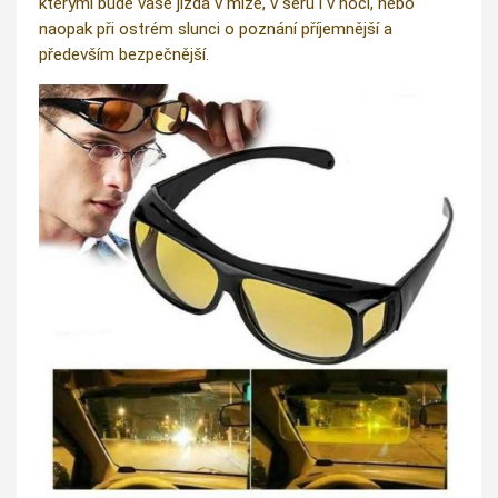
kterými bude vaše jízda v mlze, v šeru i v noci, nebo
naopak při ostrém slunci o poznání příjemnější a
především bezpečnější.