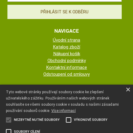
NAVIGACE
Úvodní strana
Katalog zboží
Nákupní košík
Obchodní podmínky
Kontaktní informace
Odstoupení od smlouvy
ESHOP PROVOZUJE
×
Tyto webové stránky používají soubory cookie ke zlepšení
uživatelského zážitku. Používáním našich webových stránek
AUTOPOTAHY NOVOTNÝ - KRISTA
souhlasíte se všemi soubory cookie v souladu s našimi zásadami
NOVOTNÁ
používání souborů cookie.
Více informací
NEZBYTNĚ NUTNÉ SOUBORY
VÝKONOVÉ SOUBORY
+420 777 107 600
SOUBORY CÍLENÍ