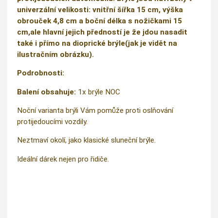
univerzální velikosti: vnitřní šířka 15 cm, výška
obrouček 4,8 cm a boční délka s nožičkami 15
cm,ale hlavní jejich předností je že jdou nasadit
také i přímo na dioprické brýle(jak je vidět na
ilustračním obrázku).
Podrobnosti:
Balení obsahuje:
1x brýle NOC
Noční varianta brýli Vám pomůže proti oslňování
protijedoucími vozdily.
Neztmaví okolí, jako klasické sluneční brýle.
Ideální dárek nejen pro řidiče.