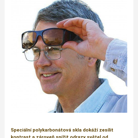
Speciální polykarbonátová skla dokáží zesílit
kontrast a zároveň snížit odrazy světel od