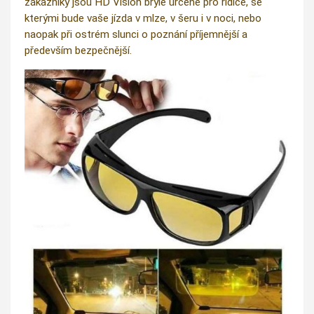
zákazníky jsou HD Vision brýle určené pro řidiče, se
kterými bude vaše jízda v mlze, v šeru i v noci, nebo
naopak při ostrém slunci o poznání příjemnější a
především bezpečnější.