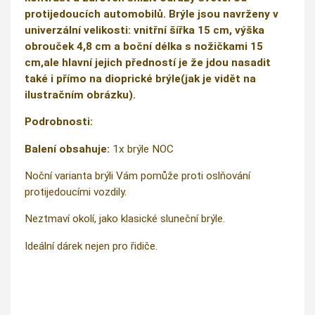
protijedoucích automobilů. Brýle jsou navrženy v
univerzální velikosti: vnitřní šířka 15 cm, výška
obrouček 4,8 cm a boční délka s nožičkami 15
cm,ale hlavní jejich předností je že jdou nasadit
také i přímo na dioprické brýle(jak je vidět na
ilustračním obrázku).
Podrobnosti:
Balení obsahuje:
1x brýle NOC
Noční varianta brýli Vám pomůže proti oslňování
protijedoucími vozdily.
Neztmaví okolí, jako klasické sluneční brýle.
Ideální dárek nejen pro řidiče.