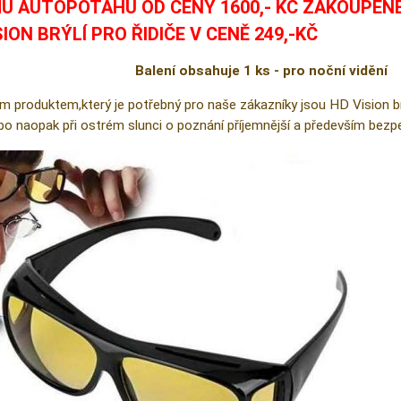
U AUTOPOTAHU OD CENY 1600,- KČ ZAKOUPEN
SION BRÝLÍ PRO ŘIDIČE V CENĚ 249,-KČ
Balení obsahuje 1 ks - pro noční vidění
m produktem,který je potřebný pro naše zákazníky jsou HD Vision brýl
ebo naopak při ostrém slunci o poznání příjemnější a především bezpe