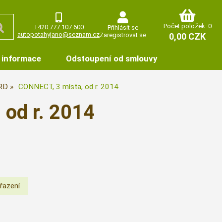
Počet položek: 0
+420 777 107 600
Přihlásit se
autopotahyjano@seznam.cz
Zaregistrovat se
0,00 CZK
 informace
Odstoupení od smlouvy
RD
CONNECT, 3 místa, od r. 2014
 od r. 2014