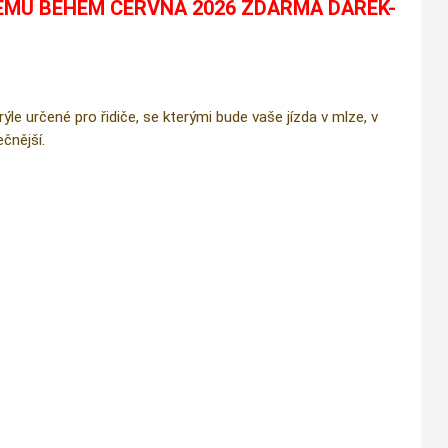
ÉMU BĚHEM ČERVNA 2026 ZDARMA DÁREK-
e určené pro řidiče, se kterými bude vaše jízda v mlze, v
čnější.