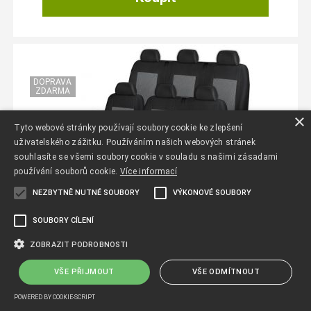
×
Tyto webové stránky používají soubory cookie ke zlepšení
uživatelského zážitku. Používáním našich webových stránek
souhlasíte se všemi soubory cookie v souladu s našimi zásadami
používání souborů cookie.
Více informací
NEZBYTNĚ NUTNÉ SOUBORY
VÝKONOVÉ SOUBORY
SOUBORY CÍLENÍ
ZOBRAZIT PODROBNOSTI
AUTOPOTAHY FORD TRANSIT VII, 9 MÍST,
DĚLENÁ ZADNÍ OPĚRADLA, OD ...
VŠE PŘIJMOUT
VŠE ODMÍTNOUT
POWERED BY COOKIE-SCRIPT
skladem