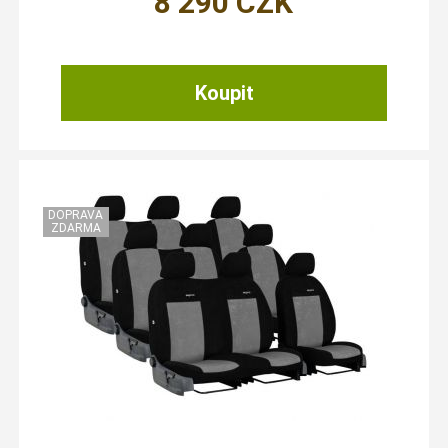
8 290
CZK