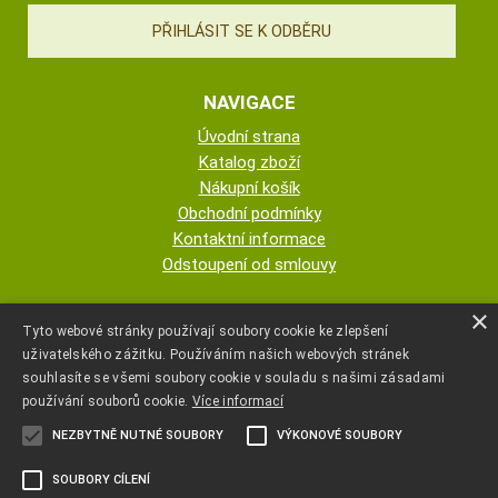
NAVIGACE
Úvodní strana
Katalog zboží
Nákupní košík
Obchodní podmínky
Kontaktní informace
Odstoupení od smlouvy
ESHOP PROVOZUJE
×
Tyto webové stránky používají soubory cookie ke zlepšení
uživatelského zážitku. Používáním našich webových stránek
AUTOPOTAHY NOVOTNÝ - KRISTA
souhlasíte se všemi soubory cookie v souladu s našimi zásadami
NOVOTNÁ
používání souborů cookie.
Více informací
NEZBYTNĚ NUTNÉ SOUBORY
VÝKONOVÉ SOUBORY
+420 777 107 600
SOUBORY CÍLENÍ
autopotahyjano@seznam.cz