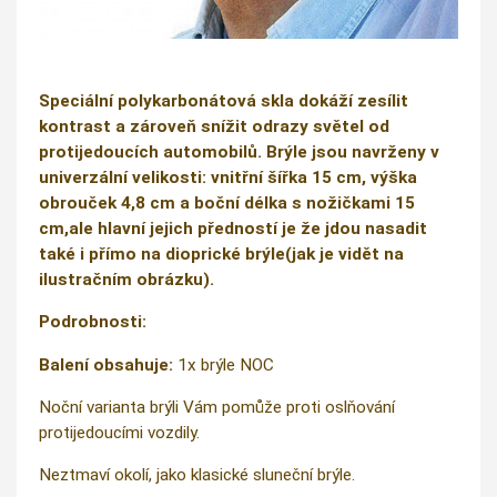
Speciální polykarbonátová skla dokáží zesílit
kontrast a zároveň snížit odrazy světel od
protijedoucích automobilů. Brýle jsou navrženy v
univerzální velikosti: vnitřní šířka 15 cm, výška
obrouček 4,8 cm a boční délka s nožičkami 15
cm,ale hlavní jejich předností je že jdou nasadit
také i přímo na dioprické brýle(jak je vidět na
ilustračním obrázku).
Podrobnosti:
Balení obsahuje:
1x brýle NOC
Noční varianta brýli Vám pomůže proti oslňování
protijedoucími vozdily.
Neztmaví okolí, jako klasické sluneční brýle.