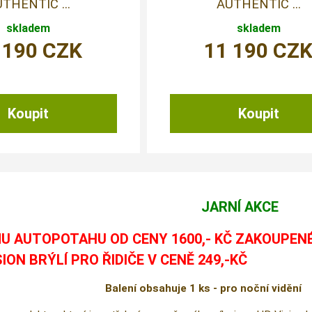
THENTIC ...
AUTHENTIC ...
skladem
skladem
 190
CZK
11 190
CZ
JARNÍ AKCE
U AUTOPOTAHU OD CENY 1600,- KČ ZAKOUPEN
SION BRÝLÍ PRO ŘIDIČE V CENĚ 249,-KČ
Balení obsahuje 1 ks - pro noční vidění