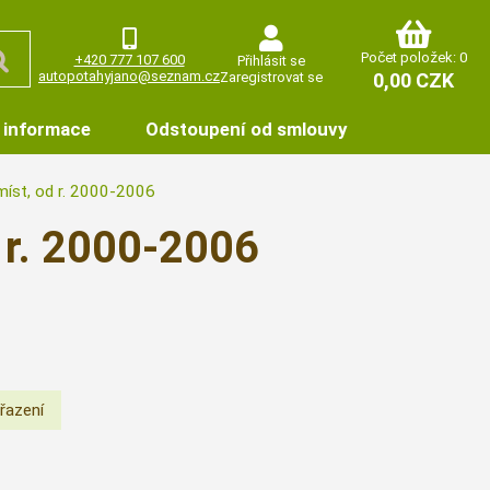
Počet položek: 0
+420 777 107 600
Přihlásit se
autopotahyjano@seznam.cz
Zaregistrovat se
0,00 CZK
 informace
Odstoupení od smlouvy
míst, od r. 2000-2006
 r. 2000-2006