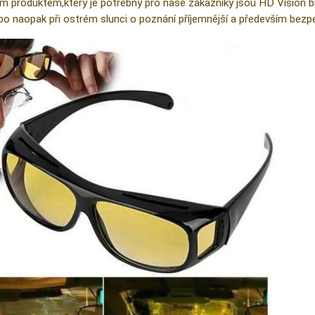
m produktem,který je potřebný pro naše zákazníky jsou HD Vision brýl
ebo naopak při ostrém slunci o poznání příjemnější a především bezpe