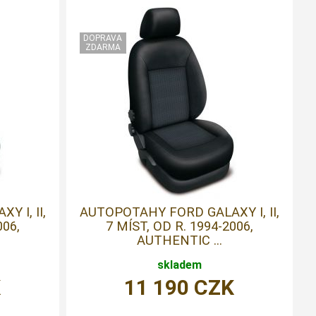
 I, II,
AUTOPOTAHY FORD GALAXY I, II,
006,
7 MÍST, OD R. 1994-2006,
AUTHENTIC ...
skladem
K
11 190
CZK