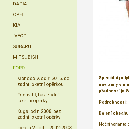
DACIA
OPEL
KIA
IVECO
SUBARU
MITSUBISHI
FORD
Speciální poly
Mondeo V, od r. 2015, se
zadní loketní opěrkou
navrženy v uni
předností je ž
Focus III, bez zadní
loketní opěrky
Podrobnosti:
Kuga, od r. 2008, bez
Balení obsahu
zadní loketní opěrky
Noční varianta 
Fiesta VI, od r. 2002-2008