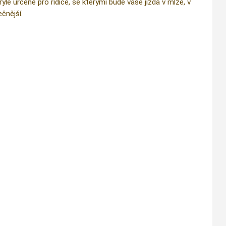
e určené pro řidiče, se kterými bude vaše jízda v mlze, v
čnější.