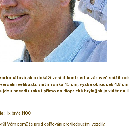
karbonátová skla dokáží zesílit kontrast a zároveň snížit od
verzální velikosti: vnitřní šířka 15 cm, výška obrouček 4,8 cm
e jdou nasadit také i přímo na dioprické brýle(jak je vidět na 
je:
1x brýle NOC
brýli Vám pomůže proti oslňování protijedoucími vozdily.