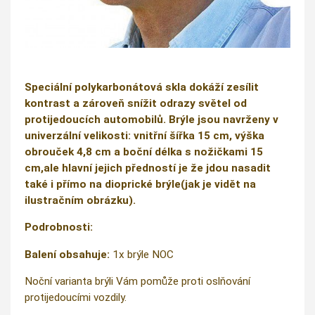
Speciální polykarbonátová skla dokáží zesílit
kontrast a zároveň snížit odrazy světel od
protijedoucích automobilů. Brýle jsou navrženy v
univerzální velikosti: vnitřní šířka 15 cm, výška
obrouček 4,8 cm a boční délka s nožičkami 15
cm,ale hlavní jejich předností je že jdou nasadit
také i přímo na dioprické brýle(jak je vidět na
ilustračním obrázku).
Podrobnosti:
Balení obsahuje:
1x brýle NOC
Noční varianta brýli Vám pomůže proti oslňování
protijedoucími vozdily.