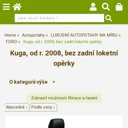
Home
Autopotahy
LUXUSNÍ AUTOPOTAHY NA MÍRU
FORD
Kuga, od r. 2008, bez zadní loketní opěrky
Kuga, od r. 2008, bez zadní loketní
opěrky
O kategorii výše
Abecedně ↓
Podle ceny ↓