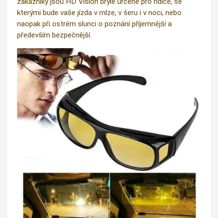
zákazníky jsou HD Vision brýle určené pro řidiče, se
kterými bude vaše jízda v mlze, v šeru i v noci, nebo
naopak při ostrém slunci o poznání příjemnější a
především bezpečnější.