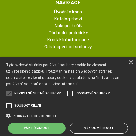
NAVIGACE
Úvodní strana
Katalog zboží
Nákupní košík
Obchodní podmínky
Kontaktní informace
Odstoupení od smlouvy
ESHOP PROVOZUJE
×
Tyto webové stránky používají soubory cookie ke zlepšení
uživatelského zážitku. Používáním našich webových stránek
AUTOPOTAHY NOVOTNÝ - KRISTA
souhlasíte se všemi soubory cookie v souladu s našimi zásadami
NOVOTNÁ
používání souborů cookie.
Více informací
NEZBYTNĚ NUTNÉ SOUBORY
VÝKONOVÉ SOUBORY
+420 777 107 600
SOUBORY CÍLENÍ
autopotahyjano@seznam.cz
ZOBRAZIT PODROBNOSTI
VŠE PŘIJMOUT
VŠE ODMÍTNOUT
Copyright ©
www.autopotahyjano.cz
,
provozováno na systému