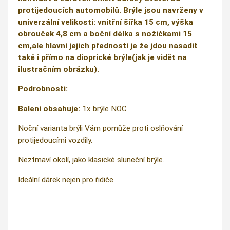
protijedoucích automobilů. Brýle jsou navrženy v
univerzální velikosti: vnitřní šířka 15 cm, výška
obrouček 4,8 cm a boční délka s nožičkami 15
cm,ale hlavní jejich předností je že jdou nasadit
také i přímo na dioprické brýle(jak je vidět na
ilustračním obrázku).
Podrobnosti:
Balení obsahuje:
1x brýle NOC
Noční varianta brýli Vám pomůže proti oslňování
protijedoucími vozdily.
Neztmaví okolí, jako klasické sluneční brýle.
Ideální dárek nejen pro řidiče.