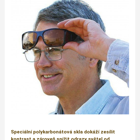
Speciální polykarbonátová skla dokáží zesílit
kontrast a zároveň snížit odrazy světel od