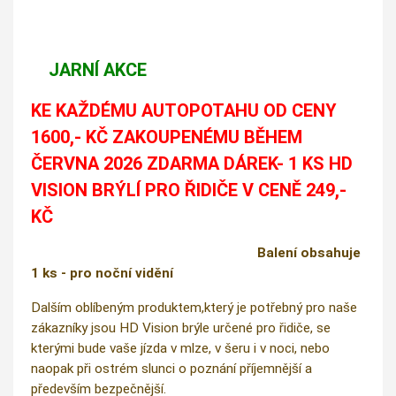
JARNÍ AKCE
KE KAŽDÉMU AUTOPOTAHU OD CENY
1600,- KČ ZAKOUPENÉMU BĚHEM
ČERVNA 2026 ZDARMA DÁREK- 1 KS HD
VISION BRÝLÍ PRO ŘIDIČE V CENĚ 249,-
KČ
Balení obsahuje
1 ks - pro noční vidění
Dalším oblíbeným produktem,který je potřebný pro naše
zákazníky jsou HD Vision brýle určené pro řidiče, se
kterými bude vaše jízda v mlze, v šeru i v noci, nebo
naopak při ostrém slunci o poznání příjemnější a
především bezpečnější.