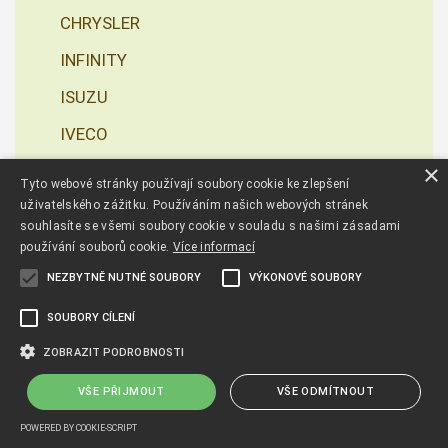
CHRYSLER
INFINITY
ISUZU
IVECO
×
JAGUAR
Tyto webové stránky používají soubory cookie ke zlepšení
uživatelského zážitku. Používáním našich webových stránek
LANCIA
souhlasíte se všemi soubory cookie v souladu s našimi zásadami
LEXUS
používání souborů cookie.
Více informací
NEZBYTNĚ NUTNÉ SOUBORY
VÝKONOVÉ SOUBORY
MAN
RENAULT
SOUBORY CÍLENÍ
ZOBRAZIT PODROBNOSTI
TOYOTA
LAND ROVER
VŠE PŘIJMOUT
VŠE ODMÍTNOUT
MERCEDES
POWERED BY COOKIE-SCRIPT