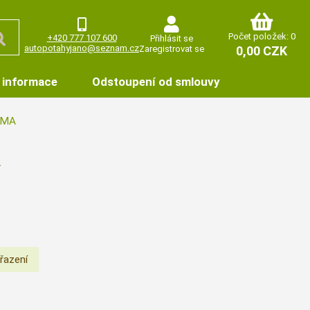
Počet položek: 0
+420 777 107 600
Přihlásit se
autopotahyjano@seznam.cz
Zaregistrovat se
0,00 CZK
 informace
Odstoupení od smlouvy
IMA
A