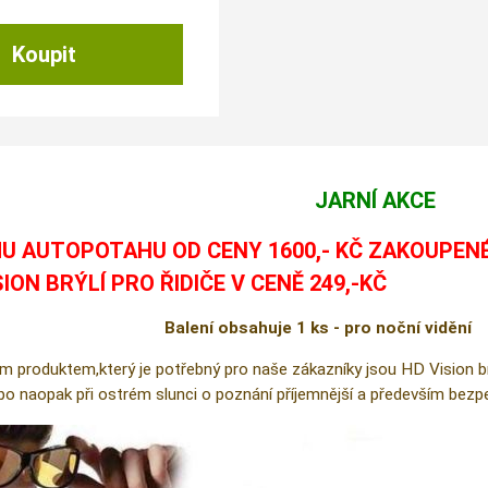
JARNÍ AKCE
U AUTOPOTAHU OD CENY 1600,- KČ ZAKOUPEN
SION BRÝLÍ PRO ŘIDIČE V CENĚ 249,-KČ
Balení obsahuje 1 ks - pro noční vidění
m produktem,který je potřebný pro naše zákazníky jsou HD Vision brýl
ebo naopak při ostrém slunci o poznání příjemnější a především bezpe