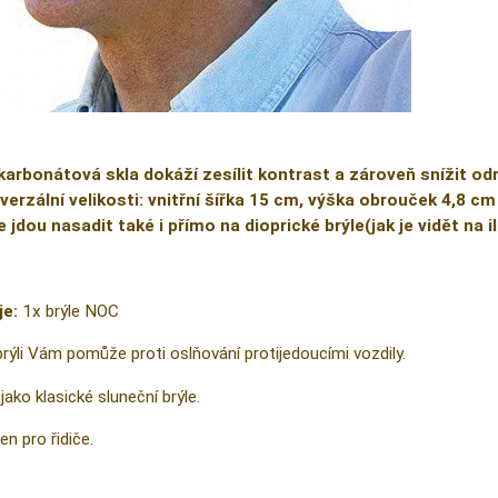
karbonátová skla dokáží zesílit kontrast a zároveň snížit od
verzální velikosti: vnitřní šířka 15 cm, výška obrouček 4,8 cm
e jdou nasadit také i přímo na dioprické brýle(jak je vidět na 
je:
1x brýle NOC
brýli Vám pomůže proti oslňování protijedoucími vozdily.
jako klasické sluneční brýle.
en pro řidiče.