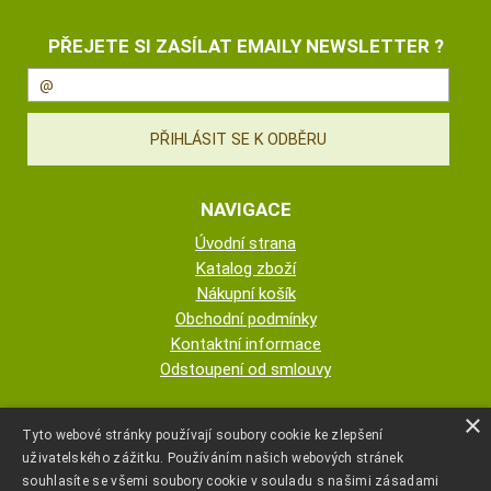
PŘEJETE SI ZASÍLAT EMAILY NEWSLETTER ?
NAVIGACE
Úvodní strana
Katalog zboží
Nákupní košík
Obchodní podmínky
Kontaktní informace
Odstoupení od smlouvy
ESHOP PROVOZUJE
×
Tyto webové stránky používají soubory cookie ke zlepšení
uživatelského zážitku. Používáním našich webových stránek
AUTOPOTAHY NOVOTNÝ - KRISTA
souhlasíte se všemi soubory cookie v souladu s našimi zásadami