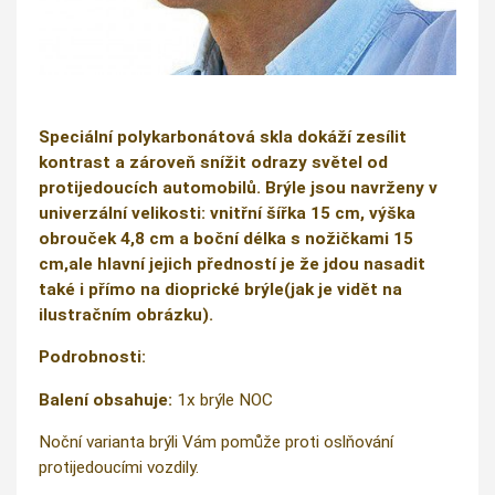
Speciální polykarbonátová skla dokáží zesílit
kontrast a zároveň snížit odrazy světel od
protijedoucích automobilů. Brýle jsou navrženy v
univerzální velikosti: vnitřní šířka 15 cm, výška
obrouček 4,8 cm a boční délka s nožičkami 15
cm,ale hlavní jejich předností je že jdou nasadit
také i přímo na dioprické brýle(jak je vidět na
ilustračním obrázku).
Podrobnosti:
Balení obsahuje:
1x brýle NOC
Noční varianta brýli Vám pomůže proti oslňování
protijedoucími vozdily.