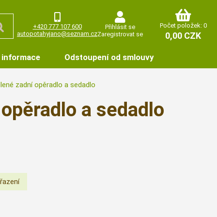
Počet položek: 0
+420 777 107 600
Přihlásit se
autopotahyjano@seznam.cz
Zaregistrovat se
0,00 CZK
 informace
Odstoupení od smlouvy
lené zadní opěradlo a sedadlo
opěradlo a sedadlo