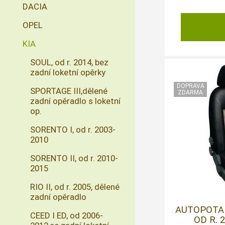
DACIA
OPEL
KIA
SOUL, od r. 2014, bez
zadní loketní opěrky
SPORTAGE III,dělené
zadní opěradlo s loketní
op.
SORENTO I, od r. 2003-
2010
SORENTO II, od r. 2010-
2015
RIO II, od r. 2005, dělené
zadní opěradlo
AUTOPOTAH
CEED I ED, od 2006-
OD R. 