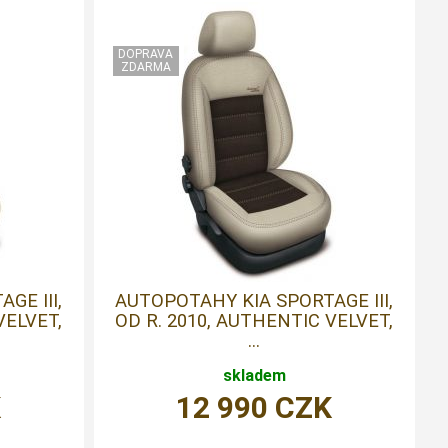
GE III,
AUTOPOTAHY KIA SPORTAGE III,
VELVET,
OD R. 2010, AUTHENTIC VELVET,
...
skladem
K
12 990
CZK