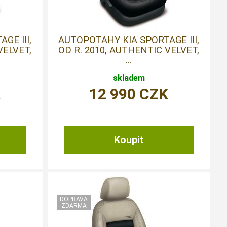
GE III,
AUTOPOTAHY KIA SPORTAGE III,
VELVET,
OD R. 2010, AUTHENTIC VELVET,
...
skladem
K
12 990
CZK