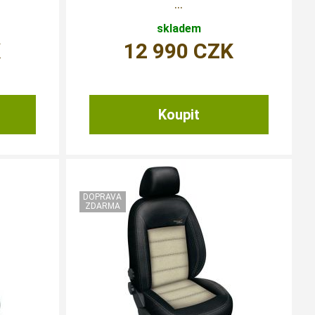
...
skladem
K
12 990
CZK