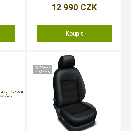
K
12 990
CZK