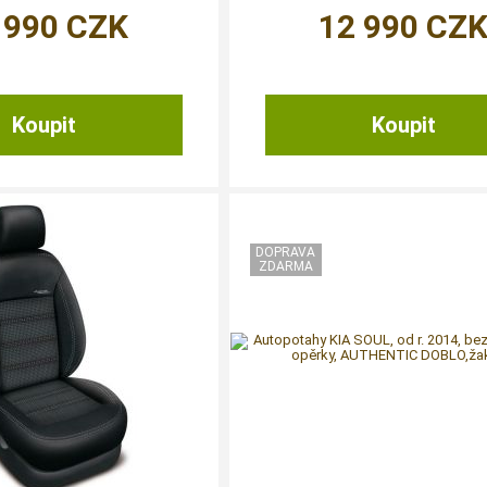
 990
CZK
12 990
CZ