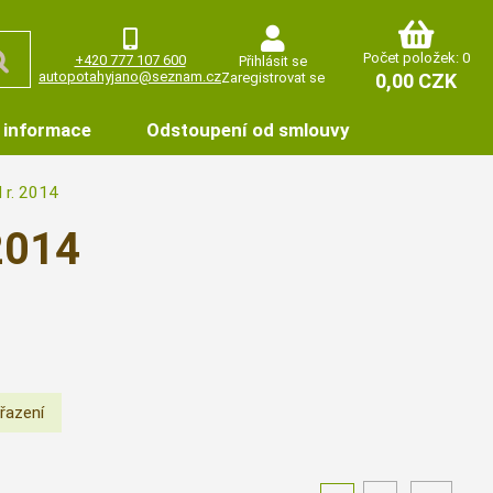
Počet položek: 0
+420 777 107 600
Přihlásit se
autopotahyjano@seznam.cz
Zaregistrovat se
0,00 CZK
 informace
Odstoupení od smlouvy
 r. 2014
2014