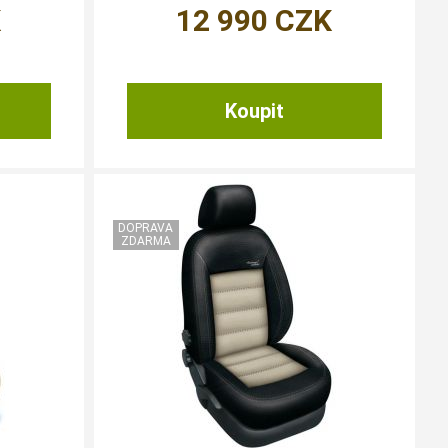
K
12 990
CZK