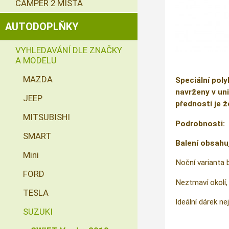
CAMPER 2 MÍSTA
AUTODOPLŇKY
VYHLEDAVÁNÍ DLE ZNAČKY
A MODELU
MAZDA
Speciální poly
navrženy v uni
JEEP
předností je ž
MITSUBISHI
Podrobnosti:
SMART
Balení obsahu
Mini
Noční varianta 
FORD
Neztmaví okolí, 
TESLA
Ideální dárek nej
SUZUKI