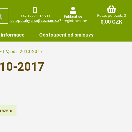
Počet položek: 0
+420 777 107 600
Přihlásit se
autopotahyjano@seznam.cz
Zaregistrovat se
0,00 CZK
 informace
Odstoupení od smlouvy
T V, od r. 2010-2017
010-2017