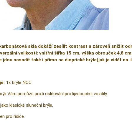
karbonátová skla dokáží zesílit kontrast a zároveň snížit od
verzální velikosti: vnitřní šířka 15 cm, výška obrouček 4,8 cm
e jdou nasadit také i přímo na dioprické brýle(jak je vidět na 
je:
1x brýle NOC
brýli Vám pomůže proti oslňování protijedoucími vozdily.
jako klasické sluneční brýle.
en pro řidiče.