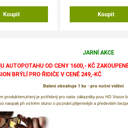
JARNÍ AKCE
U AUTOPOTAHU OD CENY 1600,- KČ ZAKOUPEN
SION BRÝLÍ PRO ŘIDIČE V CENĚ 249,-KČ
Balení obsahuje 1 ks - pro noční vidění
m produktem,který je potřebný pro naše zákazníky jsou HD Vision brýl
ebo naopak při ostrém slunci o poznání příjemnější a především bezpe