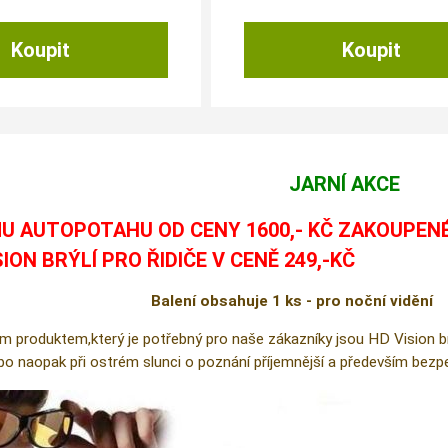
JARNÍ AKCE
U AUTOPOTAHU OD CENY 1600,- KČ ZAKOUPEN
SION BRÝLÍ PRO ŘIDIČE V CENĚ 249,-KČ
Balení obsahuje 1 ks - pro noční vidění
m produktem,který je potřebný pro naše zákazníky jsou HD Vision brýl
ebo naopak při ostrém slunci o poznání příjemnější a především bezpe