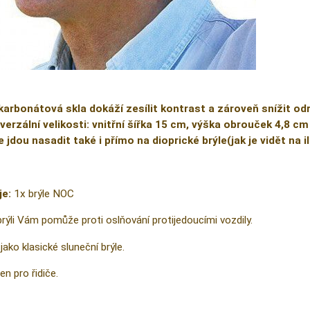
karbonátová skla dokáží zesílit kontrast a zároveň snížit od
verzální velikosti: vnitřní šířka 15 cm, výška obrouček 4,8 cm
e jdou nasadit také i přímo na dioprické brýle(jak je vidět na 
je:
1x brýle NOC
brýli Vám pomůže proti oslňování protijedoucími vozdily.
jako klasické sluneční brýle.
en pro řidiče.