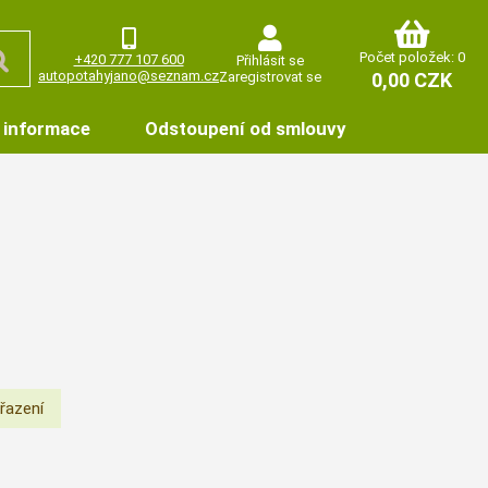
Počet položek: 0
+420 777 107 600
Přihlásit se
autopotahyjano@seznam.cz
Zaregistrovat se
0,00 CZK
 informace
Odstoupení od smlouvy