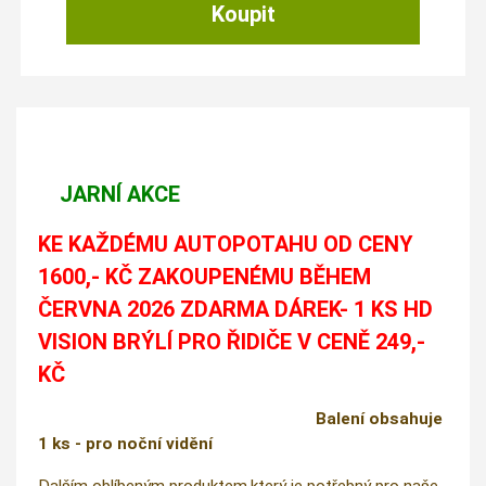
JARNÍ AKCE
KE KAŽDÉMU AUTOPOTAHU OD CENY
1600,- KČ ZAKOUPENÉMU BĚHEM
ČERVNA 2026 ZDARMA DÁREK- 1 KS HD
VISION BRÝLÍ PRO ŘIDIČE V CENĚ 249,-
KČ
Balení obsahuje
1 ks - pro noční vidění
Dalším oblíbeným produktem,který je potřebný pro naše