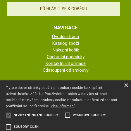
NAVIGACE
Úvodní strana
Katalog zboží
Nákupní košík
Obchodní podmínky
Kontaktní informace
Odstoupení od smlouvy
ESHOP PROVOZUJE
×
Tyto webové stránky používají soubory cookie ke zlepšení
uživatelského zážitku. Používáním našich webových stránek
AUTOPOTAHY NOVOTNÝ - KRISTA
souhlasíte se všemi soubory cookie v souladu s našimi zásadami
NOVOTNÁ
používání souborů cookie.
Více informací
NEZBYTNĚ NUTNÉ SOUBORY
VÝKONOVÉ SOUBORY
+420 777 107 600
SOUBORY CÍLENÍ