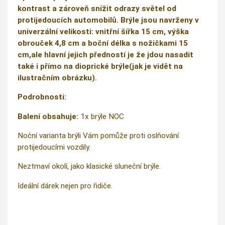
kontrast a zároveň snížit odrazy světel od
protijedoucích automobilů. Brýle jsou navrženy v
univerzální velikosti: vnitřní šířka 15 cm, výška
obrouček 4,8 cm a boční délka s nožičkami 15
cm,ale hlavní jejich předností je že jdou nasadit
také i přímo na dioprické brýle(jak je vidět na
ilustračním obrázku).
Podrobnosti:
Balení obsahuje:
1x brýle NOC
Noční varianta brýli Vám pomůže proti oslňování
protijedoucími vozdily.
Neztmaví okolí, jako klasické sluneční brýle.
Ideální dárek nejen pro řidiče.