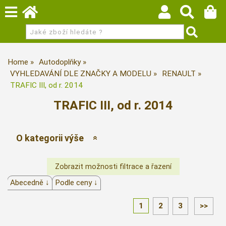
Home
Autodoplňky
VYHLEDAVÁNÍ DLE ZNAČKY A MODELU
RENAULT
TRAFIC III, od r. 2014
TRAFIC III, od r. 2014
O kategorii výše
Abecedně ↓
Podle ceny ↓
1
2
3
>>