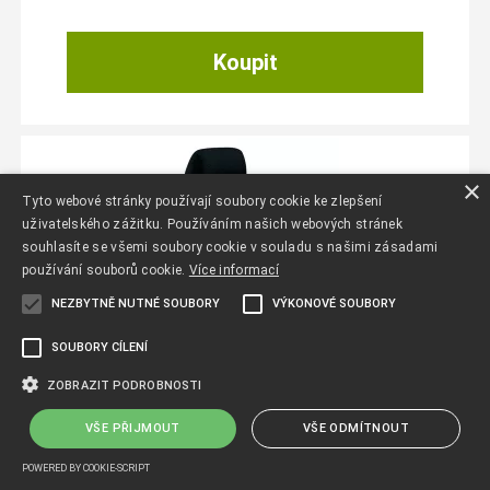
×
Tyto webové stránky používají soubory cookie ke zlepšení
uživatelského zážitku. Používáním našich webových stránek
souhlasíte se všemi soubory cookie v souladu s našimi zásadami
používání souborů cookie.
Více informací
NEZBYTNĚ NUTNÉ SOUBORY
VÝKONOVÉ SOUBORY
SOUBORY CÍLENÍ
ZOBRAZIT PODROBNOSTI
VŠE PŘIJMOUT
VŠE ODMÍTNOUT
AUTOPOTAHY RENAULT TRAFIC II, 8 MÍST,
POWERED BY COOKIE-SCRIPT
OD R. 2014, AUTHENTIC DOBLO, ...