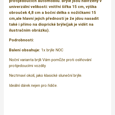
protijedoucích automobilů. Brýle jsou navrženy v
univerzální velikosti: vnitřní šířka 15 cm, výška
obrouček 4,8 cm a boční délka s nožičkami 15
cm,ale hlavní jejich předností je že jdou nasadit
také i přímo na dioprické brýle(jak je vidět na
ilustračním obrázku).
Podrobnosti:
Balení obsahuje:
1x brýle NOC
Noční varianta brýli Vám pomůže proti oslňování
protijedoucími vozdily.
Neztmaví okolí, jako klasické sluneční brýle.
Ideální dárek nejen pro řidiče.