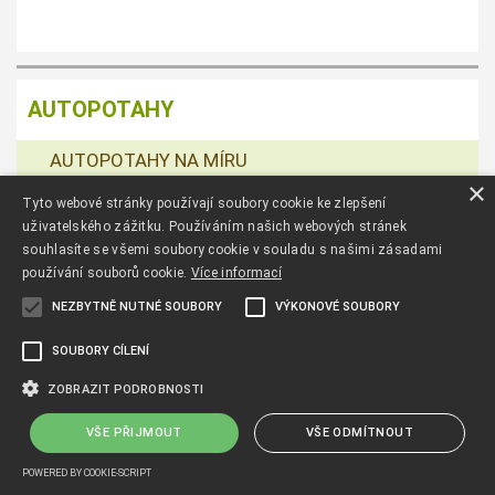
AUTOPOTAHY
AUTOPOTAHY NA MÍRU
×
AUTOPOTAHY ALFA ROMEO
Tyto webové stránky používají soubory cookie ke zlepšení
uživatelského zážitku. Používáním našich webových stránek
AUTOPOTAHY AUDI
souhlasíte se všemi soubory cookie v souladu s našimi zásadami
používání souborů cookie.
Více informací
AUTOPOTAHY BMW
NEZBYTNĚ NUTNÉ SOUBORY
VÝKONOVÉ SOUBORY
AUTOPOTAHY CITROEN
SOUBORY CÍLENÍ
AUTOPOTAHY MG
ZOBRAZIT PODROBNOSTI
AUTOPOTAHY TESLA
VŠE PŘIJMOUT
VŠE ODMÍTNOUT
AUTOPOTAHY CHEVROLET
POWERED BY COOKIE-SCRIPT
AUTOPOTAHY CHRYSLER