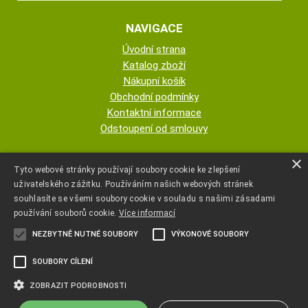
NAVIGACE
Úvodní strana
Katalog zboží
Nákupní košík
Obchodní podmínky
Kontaktní informace
Odstoupení od smlouvy
ESHOP PROVOZUJE
×
Tyto webové stránky používají soubory cookie ke zlepšení
uživatelského zážitku. Používáním našich webových stránek
AUTOPOTAHY NOVOTNÝ - KRISTA
souhlasíte se všemi soubory cookie v souladu s našimi zásadami
NOVOTNÁ
používání souborů cookie.
Více informací
NEZBYTNĚ NUTNÉ SOUBORY
VÝKONOVÉ SOUBORY
+420 777 107 600
SOUBORY CÍLENÍ
autopotahyjano@seznam.cz
ZOBRAZIT PODROBNOSTI