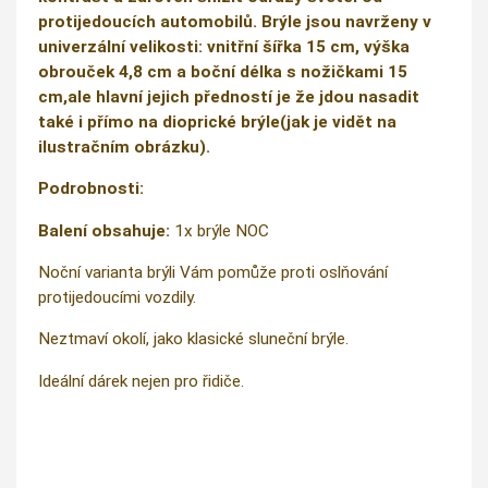
protijedoucích automobilů. Brýle jsou navrženy v
univerzální velikosti: vnitřní šířka 15 cm, výška
obrouček 4,8 cm a boční délka s nožičkami 15
cm,ale hlavní jejich předností je že jdou nasadit
také i přímo na dioprické brýle(jak je vidět na
ilustračním obrázku).
Podrobnosti:
Balení obsahuje:
1x brýle NOC
Noční varianta brýli Vám pomůže proti oslňování
protijedoucími vozdily.
Neztmaví okolí, jako klasické sluneční brýle.
Ideální dárek nejen pro řidiče.