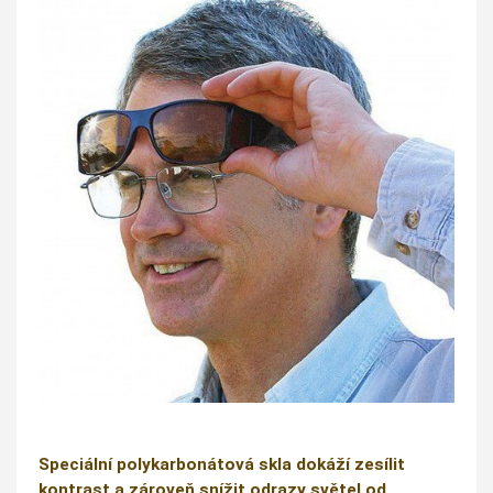
Speciální polykarbonátová skla dokáží zesílit
kontrast a zároveň snížit odrazy světel od