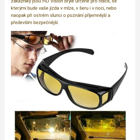
zákazníky jsou HD Vision brýle určené pro řidiče, se
kterými bude vaše jízda v mlze, v šeru i v noci, nebo
naopak při ostrém slunci o poznání příjemnější a
především bezpečnější.